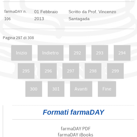
farmaDAY n.
01 Febbraio
Scritto da Prof. Vincenzo
2013
Santagada
106
Pagina 297 di 308
Inizio
Indietro
292
293
294
295
296
297
298
299
300
301
Avanti
Fine
Formati farmaDAY
farmaDAY PDF
farmaDAY iBooks