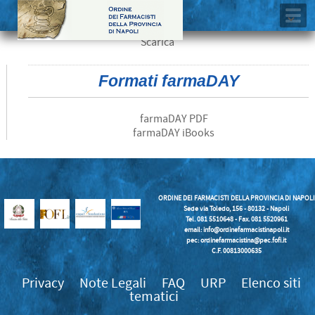
Scarica
Formati farmaDAY
farmaDAY PDF
farmaDAY iBooks
ORDINE DEI FARMACISTI DELLA PROVINCIA DI NAPOLI
Sede via Toledo, 156 - 80132 - Napoli
Tel. 081 5510648 - Fax. 081 5520961
email:
info@ordinefarmacistinapoli.it
pec: ordinefarmacistina@pec.fofi.it
C.F. 00813000635
Privacy
Note Legali
FAQ
URP
Elenco siti
tematici