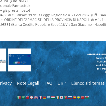
TIVE (Cod. 8617)
sionale Farmacisti)
a – già prestampato)
,00 di cui all'art. 39 della Legge Regionale n. 21 del 2002. (Uff. Esam
e a: ORDINE DEI FARMACISTI DELLA PROVINCIA DI NAPOLI di € 171,00
5331 (Banca Credito Popolare Sede 118 Via San Giacomo - Napoli)
ORDINE DEI FARMA
Sede via T
Tel. 081 
email:
inf
pec: ordi
rivacy
Note Legali
FAQ
URP
Elenco siti temati