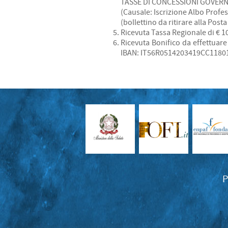
TASSE DI CONCESSIONI GOVERNA
(Causale: Iscrizione Albo Profes
(bollettino da ritirare alla Post
Ricevuta Tassa Regionale di € 104
Ricevuta Bonifico da effettuar
IBAN: IT56R0514203419CC118019
P