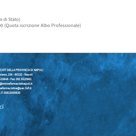
i di Stato)
 (Quota iscrizione Albo Professionale)
CISTI DELLA PROVINCIA DI NAPOLI
oledo, 156 - 80132 - Napoli
5510648 - Fax. 081 5520961
o@ordinefarmacistinapoli.it
nefarmacistina@pec.fofi.it
C.F. 00813000635
ci