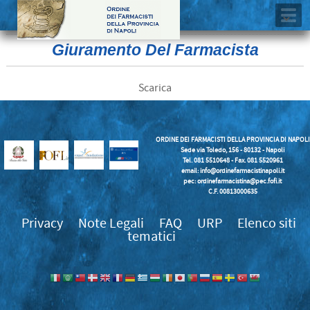
Giuramento Del Farmacista
Scarica
ORDINE DEI FARMACISTI DELLA PROVINCIA DI NAPOLI
Sede via Toledo, 156 - 80132 - Napoli
Tel. 081 5510648 - Fax. 081 5520961
email:
info@ordinefarmacistinapoli.it
pec: ordinefarmacistina@pec.fofi.it
C.F. 00813000635
Privacy
Note Legali
FAQ
URP
Elenco siti
tematici