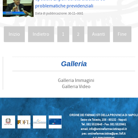
problematiche previdenziali
Data di pubblicazione: 30-11--0001
Inizio
Indietro
1
2
Avanti
Fine
Galleria
Galleria Immagini
Galleria Video
ORDINE DEI FARMACISTI DELLA PROVINCIA DI NAPOLI
Sede via Toledo, 156 - 80132 - Napoli
Tel. 081 5510648 - Fax. 081 5520961
email:
info@ordinefarmacistinapoli.it
pec: ordinefarmacistina@pec.fofi.it