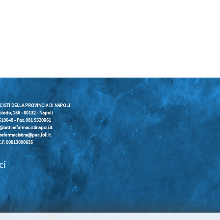
CISTI DELLA PROVINCIA DI NAPOLI
oledo, 156 - 80132 - Napoli
5510648 - Fax. 081 5520961
o@ordinefarmacistinapoli.it
nefarmacistina@pec.fofi.it
C.F. 00813000635
ci