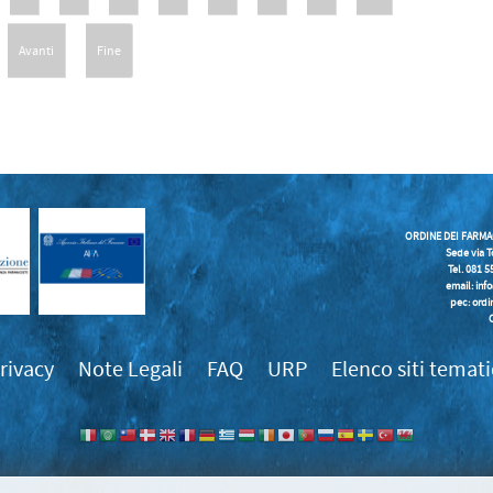
Avanti
Fine
ORDINE DEI FARMA
Sede via T
Tel. 081 
email:
inf
pec: ordi
rivacy
Note Legali
FAQ
URP
Elenco siti temati