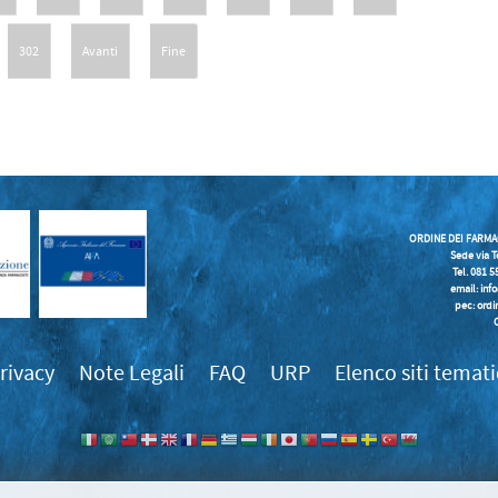
302
Avanti
Fine
ORDINE DEI FARMA
Sede via T
Tel. 081 
email:
inf
pec: ordi
rivacy
Note Legali
FAQ
URP
Elenco siti temati