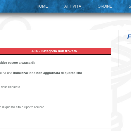
HOME
ATTIVITÀ
ORDINE
S
F