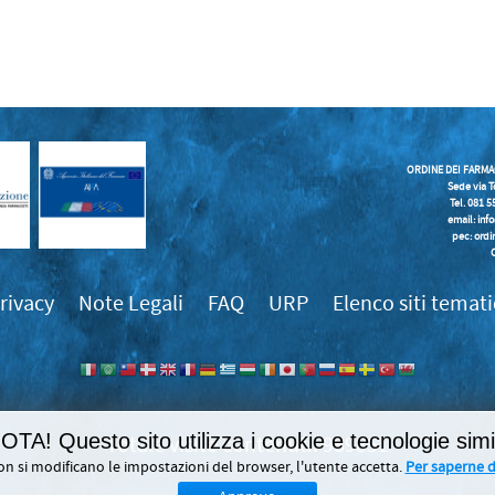
ORDINE DEI FARMA
Sede via T
Tel. 081 
email:
inf
pec: ordi
rivacy
Note Legali
FAQ
URP
Elenco siti temati
OTA! Questo sito utilizza i cookie e tecnologie simil
989851
on si modificano le impostazioni del browser, l'utente accetta.
Per saperne di