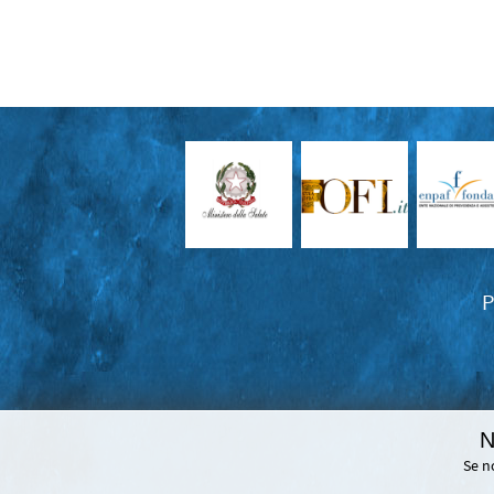
P
N
Se n