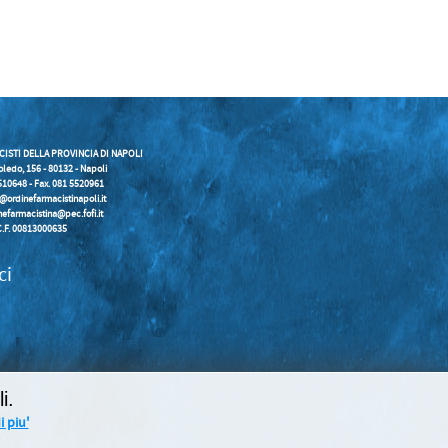
CISTI DELLA PROVINCIA DI NAPOLI
oledo, 156 - 80132 - Napoli
5510648 - Fax. 081 5520961
o@ordinefarmacistinapoli.it
nefarmacistina@pec.fofi.it
C.F. 00813000635
ci
i.
 piu'