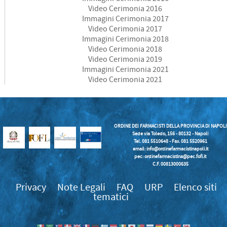
Video Cerimonia 2016
Immagini Cerimonia 2017
Video Cerimonia 2017
Immagini Cerimonia 2018
Video Cerimonia 2018
Video Cerimonia 2019
Immagini Cerimonia 2021
Video Cerimonia 2021
ORDINE DEI FARMACISTI DELLA PROVINCIA DI NAPOLI
Sede via Toledo, 156 - 80132 - Napoli
Tel. 081 5510648 - Fax. 081 5520961
email:
info@ordinefarmacistinapoli.it
pec: ordinefarmacistina@pec.fofi.it
C.F. 00813000635
Privacy
Note Legali
FAQ
URP
Elenco siti
tematici