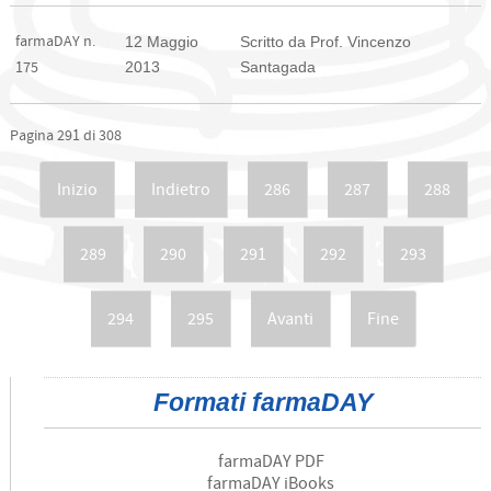
farmaDAY n.
12 Maggio
Scritto da Prof. Vincenzo
2013
Santagada
175
Pagina 291 di 308
Inizio
Indietro
286
287
288
289
290
291
292
293
294
295
Avanti
Fine
Formati farmaDAY
farmaDAY PDF
farmaDAY iBooks