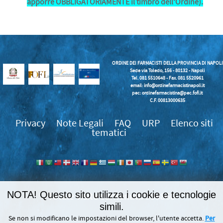
apporre OBBLIGATORIAMENTE il timbro dell'Ordine).
ORDINE DEI FARMACISTI DELLA PROVINCIA DI NAPOLI
Sede via Toledo, 156 - 80132 - Napoli
Tel. 081 5510648 - Fax. 081 5520961
email:
info@ordinefarmacistinapoli.it
pec: ordinefarmacistina@pec.fofi.it
C.F. 00813000635
Privacy
Note Legali
FAQ
URP
Elenco siti
tematici
NOTA! Questo sito utilizza i cookie e tecnologie
989860
simili.
Se non si modificano le impostazioni del browser, l'utente accetta.
Per