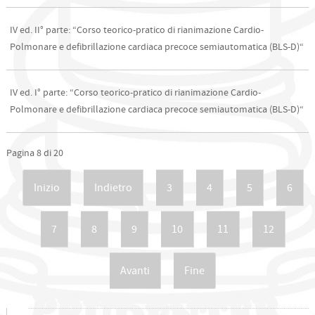
IV ed. II° parte: “Corso teorico-pratico di rianimazione Cardio-
Polmonare e defibrillazione cardiaca precoce semiautomatica (BLS-D)“
IV ed. I° parte: “Corso teorico-pratico di rianimazione Cardio-
Polmonare e defibrillazione cardiaca precoce semiautomatica (BLS-D)“
Pagina 8 di 20
Inizio
Indietro
3
4
5
6
7
8
9
10
11
12
Avanti
Fine