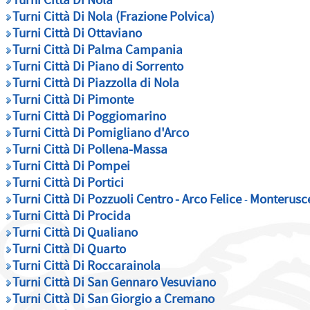
Turni Città Di Nola
Turni Città Di Nola (Frazione Polvica)
Turni Città Di Ottaviano
Turni Città Di Palma Campania
Turni Città Di Piano di Sorrento
Turni Città Di Piazzolla di Nola
Turni Città Di Pimonte
Turni Città Di Poggiomarino
Turni Città Di Pomigliano d'Arco
Turni Città Di Pollena-Massa
Turni Città Di Pompei
Turni Città Di Portici
Turni Città Di Pozzuoli Centro
-
Arco Felice
Monterusce
-
Turni Città Di Procida
Turni Città Di Qualiano
Turni Città Di Quarto
Turni Città Di Roccarainola
Turni Città Di San Gennaro Vesuviano
Turni Città Di San Giorgio a Cremano