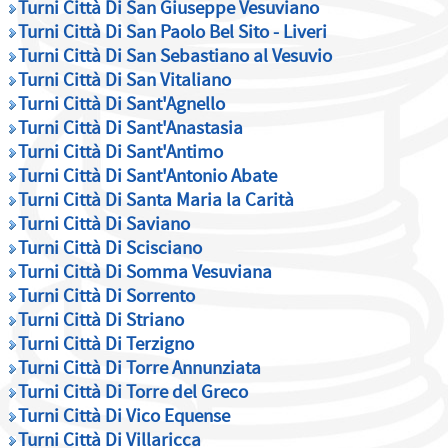
Turni Città Di San Giuseppe Vesuviano
Turni Città Di San Paolo Bel Sito - Liveri
Turni Città Di San Sebastiano al Vesuvio
Turni Città Di San Vitaliano
Turni Città Di Sant'Agnello
Turni Città Di Sant'Anastasia
Turni Città Di Sant'Antimo
Turni Città Di Sant'Antonio Abate
Turni Città Di Santa Maria la Carità
Turni Città Di Saviano
Turni Città Di Scisciano
Turni Città Di Somma Vesuviana
Turni Città Di Sorrento
Turni Città Di Striano
Turni Città Di Terzigno
Turni Città Di Torre Annunziata
Turni Città Di Torre del Greco
Turni Città Di Vico Equense
Turni Città Di Villaricca