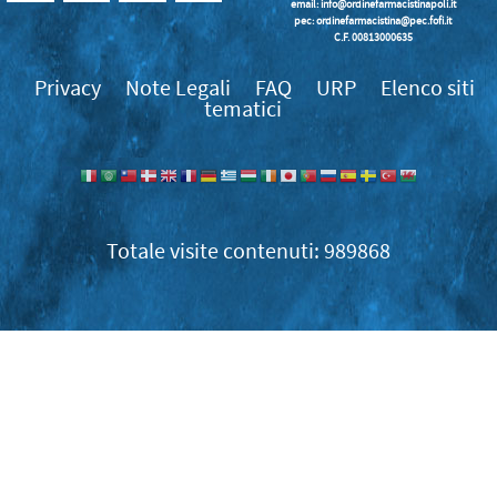
email:
info@ordinefarmacistinapoli.it
pec: ordinefarmacistina@pec.fofi.it
C.F. 00813000635
Privacy
Note Legali
FAQ
URP
Elenco siti
tematici
989868