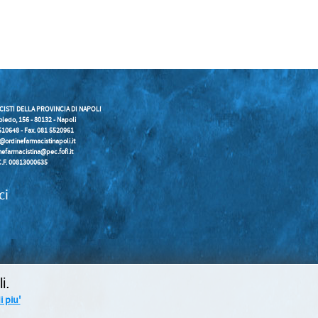
CISTI DELLA PROVINCIA DI NAPOLI
oledo, 156 - 80132 - Napoli
5510648 - Fax. 081 5520961
o@ordinefarmacistinapoli.it
nefarmacistina@pec.fofi.it
C.F. 00813000635
ci
i.
 piu'