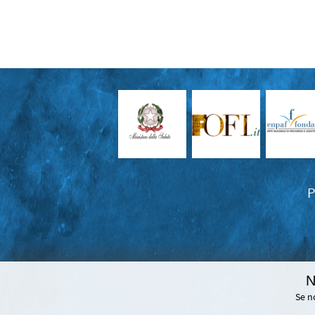
P
N
Se n