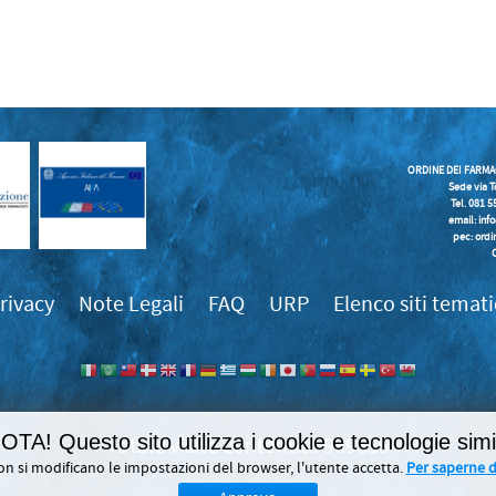
ORDINE DEI FARMA
Sede via T
Tel. 081 
email:
inf
pec: ordi
rivacy
Note Legali
FAQ
URP
Elenco siti temati
OTA! Questo sito utilizza i cookie e tecnologie simil
989859
on si modificano le impostazioni del browser, l'utente accetta.
Per saperne di