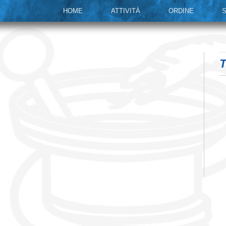
HOME
ATTIVITÀ
ORDINE
S
T