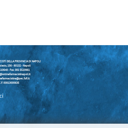
CISTI DELLA PROVINCIA DI NAPOLI
oledo, 156 - 80132 - Napoli
5510648 - Fax. 081 5520961
o@ordinefarmacistinapoli.it
nefarmacistina@pec.fofi.it
C.F. 00813000635
ci