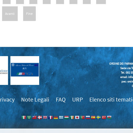
Avanti
Fine
ORDINE DEI FARMA
Sede via T
Tel. 081 
email:
inf
pec: ordi
rivacy
Note Legali
FAQ
URP
Elenco siti temati