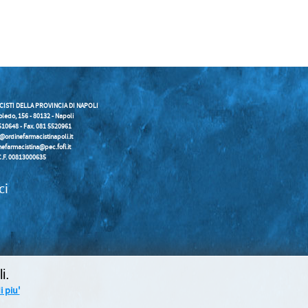
CISTI DELLA PROVINCIA DI NAPOLI
oledo, 156 - 80132 - Napoli
5510648 - Fax. 081 5520961
o@ordinefarmacistinapoli.it
nefarmacistina@pec.fofi.it
C.F. 00813000635
ci
i.
 piu'