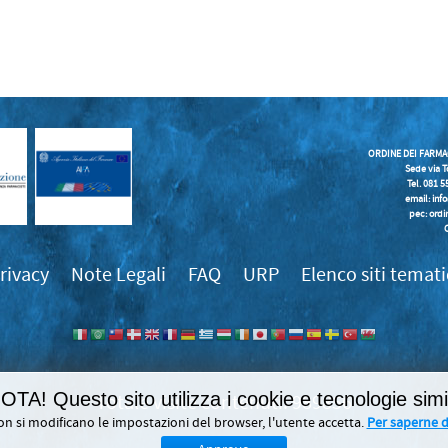
ORDINE DEI FARMA
Sede via T
Tel. 081 
email:
inf
pec: ordi
rivacy
Note Legali
FAQ
URP
Elenco siti temati
OTA! Questo sito utilizza i cookie e tecnologie simil
989856
on si modificano le impostazioni del browser, l'utente accetta.
Per saperne di