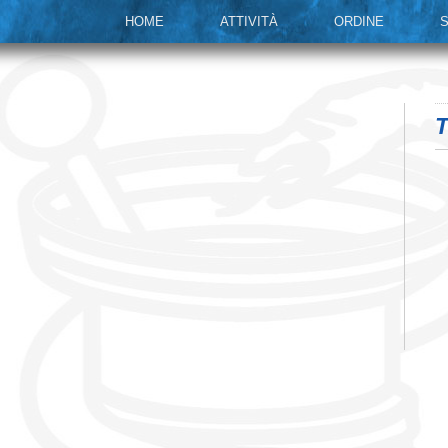
HOME
ATTIVITÀ
ORDINE
S
T