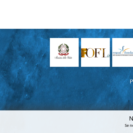
P
N
Se n