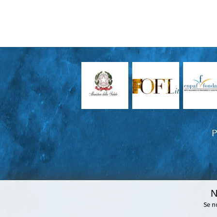
P
N
Se n