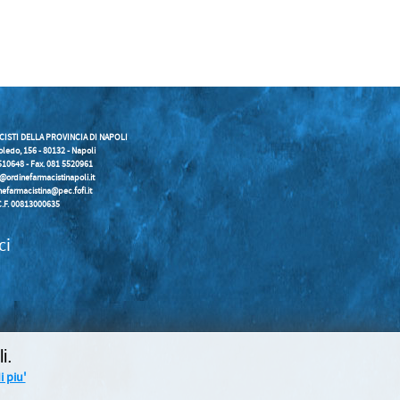
CISTI DELLA PROVINCIA DI NAPOLI
oledo, 156 - 80132 - Napoli
5510648 - Fax. 081 5520961
o@ordinefarmacistinapoli.it
nefarmacistina@pec.fofi.it
C.F. 00813000635
ci
i.
 piu'