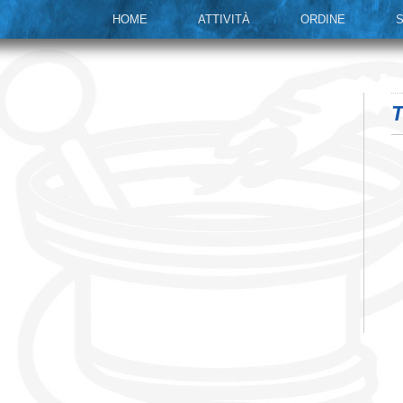
HOME
ATTIVITÀ
ORDINE
S
T