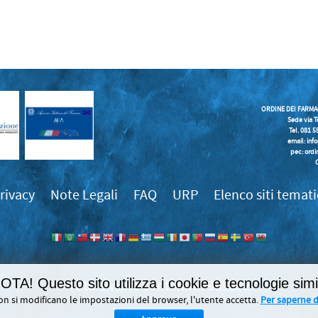
ORDINE DEI FARMA
Sede via T
Tel. 081 
email:
inf
pec: ordi
rivacy
Note Legali
FAQ
URP
Elenco siti temati
OTA! Questo sito utilizza i cookie e tecnologie simil
989862
on si modificano le impostazioni del browser, l'utente accetta.
Per saperne di