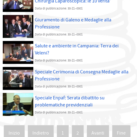
Chirurgia Laparoscopica: le 10 verità'
Data di pubblicazione: 30-11--0001
Giuramento di Galeno e Medaglie alla
Professione
Data di pubblicazione: 30-11--0001
Salute e ambiente in Campania: Terra dei
Veleni?
Data di pubblicazione: 30-11--0001
Speciale Cerimonia di Consegna Medaglie alla
Professione
Data di pubblicazione: 30-11--0001
Speciale Enpaf: Serata dibattito su
problematiche previdenziali
Data di pubblicazione: 30-11--0001
Inizio
Indietro
1
2
Avanti
Fine