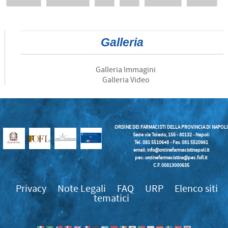
Galleria
Galleria Immagini
Galleria Video
ORDINE DEI FARMACISTI DELLA PROVINCIA DI NAPOLI
Sede via Toledo, 156 - 80132 - Napoli
Tel. 081 5510648 - Fax. 081 5520961
email:
info@ordinefarmacistinapoli.it
pec: ordinefarmacistina@pec.fofi.it
C.F. 00813000635
Privacy
Note Legali
FAQ
URP
Elenco siti
tematici