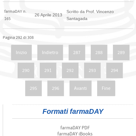
farmaDAY n.
Scritto da Prof. Vincenzo
26 Aprile 2013
Santagada
165
Pagina 292 di 308
Inizio
Indietro
287
288
289
290
291
292
293
294
295
296
Avanti
Fine
Formati farmaDAY
farmaDAY PDF
farmaDAY iBooks