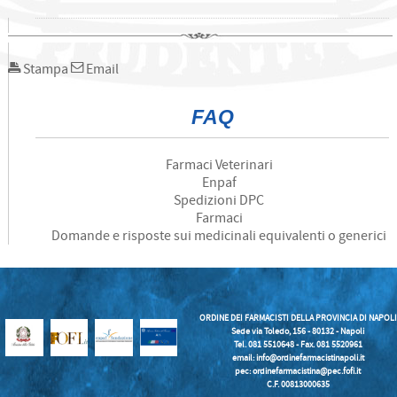
Stampa
Email
FAQ
Farmaci Veterinari
Enpaf
Spedizioni DPC
Farmaci
Domande e risposte sui medicinali equivalenti o generici
ORDINE DEI FARMACISTI DELLA PROVINCIA DI NAPOLI
Sede via Toledo, 156 - 80132 - Napoli
Tel. 081 5510648 - Fax. 081 5520961
email:
info@ordinefarmacistinapoli.it
pec: ordinefarmacistina@pec.fofi.it
C.F. 00813000635