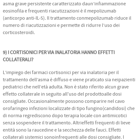
asma grave persistente caratterizzato daun’infiammazione
eosinofila e frequenti riacutizzazioni è il mepolizumab
(anticorpo anti-IL-5). Il trattamento conmepolizumab riduce il
numero di riacutizzazioni e permette di ridurre l’uso dei
corticosteroidi.
9) I CORTISONICI PER VIA INALATORIA HANNO EFFETTI
COLLATERALI?
L’impiego dei farmaci cortisonici per via inalatoria per il
trattamento dell’asma è diffuso e viene praticato sia neipazienti
pediatrici che nell’età adulta. Non è stato riferito alcun grave
effetto collaterale in seguito all'uso del prodottoalle dosi
consigliate. Occasionalmente possono comparire nel cavo
orofaringeo infezioni localizzate di tipo fungino(candidosi) che
di norma regrediscono dopo terapia locale con antimicotici
senza sospendere il trattamento. Altrieffetti frequenti di lieve
entità sono la raucedine e la secchezza delle fauci. Effetti
collaterali sistemici sonoinfrequenti alle dosi consigliate. I