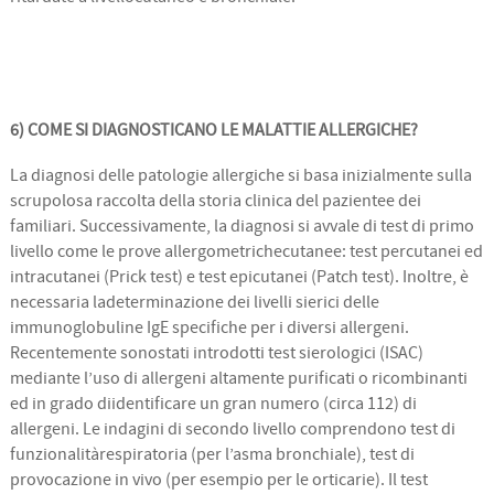
6) COME SI DIAGNOSTICANO LE MALATTIE ALLERGICHE?
La diagnosi delle patologie allergiche si basa inizialmente sulla
scrupolosa raccolta della storia clinica del pazientee dei
familiari. Successivamente, la diagnosi si avvale di test di primo
livello come le prove allergometrichecutanee: test percutanei ed
intracutanei (Prick test) e test epicutanei (Patch test). Inoltre, è
necessaria ladeterminazione dei livelli sierici delle
immunoglobuline IgE specifiche per i diversi allergeni.
Recentemente sonostati introdotti test sierologici (ISAC)
mediante l’uso di allergeni altamente purificati o ricombinanti
ed in grado diidentificare un gran numero (circa 112) di
allergeni. Le indagini di secondo livello comprendono test di
funzionalitàrespiratoria (per l’asma bronchiale), test di
provocazione in vivo (per esempio per le orticarie). Il test