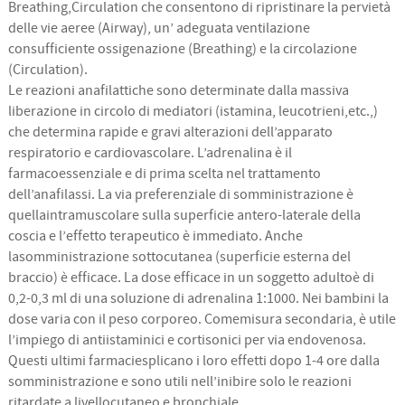
Breathing,Circulation che consentono di ripristinare la pervietà
delle vie aeree (Airway), un’ adeguata ventilazione
consufficiente ossigenazione (Breathing) e la circolazione
(Circulation).
Le reazioni anafilattiche sono determinate dalla massiva
liberazione in circolo di mediatori (istamina, leucotrieni,etc.,)
che determina rapide e gravi alterazioni dell’apparato
respiratorio e cardiovascolare. L’adrenalina è il
farmacoessenziale e di prima scelta nel trattamento
dell’anafilassi. La via preferenziale di somministrazione è
quellaintramuscolare sulla superficie antero-laterale della
coscia e l’effetto terapeutico è immediato. Anche
lasomministrazione sottocutanea (superficie esterna del
braccio) è efficace. La dose efficace in un soggetto adultoè di
0,2-0,3 ml di una soluzione di adrenalina 1:1000. Nei bambini la
dose varia con il peso corporeo. Comemisura secondaria, è utile
l’impiego di antiistaminici e cortisonici per via endovenosa.
Questi ultimi farmaciesplicano i loro effetti dopo 1-4 ore dalla
somministrazione e sono utili nell’inibire solo le reazioni
ritardate a livellocutaneo e bronchiale.