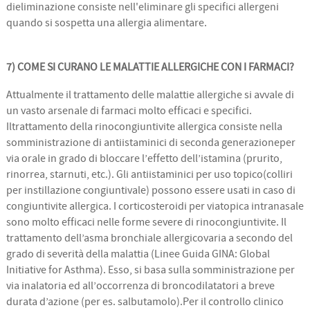
dieliminazione consiste nell'eliminare gli specifici allergeni
quando si sospetta una allergia alimentare.
7) COME SI CURANO LE MALATTIE ALLERGICHE CON I FARMACI?
Attualmente il trattamento delle malattie allergiche si avvale di
un vasto arsenale di farmaci molto efficaci e specifici.
Iltrattamento della rinocongiuntivite allergica consiste nella
somministrazione di antiistaminici di seconda generazioneper
via orale in grado di bloccare l’effetto dell’istamina (prurito,
rinorrea, starnuti, etc.). Gli antiistaminici per uso topico(colliri
per instillazione congiuntivale) possono essere usati in caso di
congiuntivite allergica. I corticosteroidi per viatopica intranasale
sono molto efficaci nelle forme severe di rinocongiuntivite. Il
trattamento dell’asma bronchiale allergicovaria a secondo del
grado di severità della malattia (Linee Guida GINA: Global
Initiative for Asthma). Esso, si basa sulla somministrazione per
via inalatoria ed all’occorrenza di broncodilatatori a breve
durata d’azione (per es. salbutamolo).Per il controllo clinico