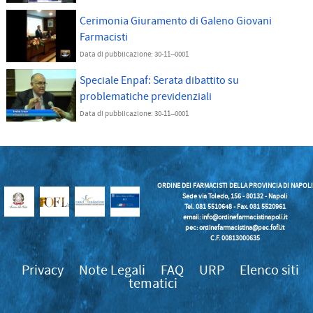
Cerimonia Giuramento di Galeno Giovani
Farmacisti
Data di pubblicazione: 30-11--0001
Speciale Enpaf: Serata dibattito su
problematiche previdenziali
Data di pubblicazione: 30-11--0001
ORDINE DEI FARMACISTI DELLA PROVINCIA DI NAPOLI
Sede via Toledo, 156 - 80132 - Napoli
Tel. 081 5510648 - Fax. 081 5520961
email:
info@ordinefarmacistinapoli.it
pec: ordinefarmacistina@pec.fofi.it
C.F. 00813000635
Privacy
Note Legali
FAQ
URP
Elenco siti
tematici