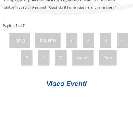
Campagna di prevenzione e consegna Locandine: “Microbiota e
sintomi gastrointestinali: Quando il Farmacista è in prima linea”
Pagina 1 di 7
Inizio
Indietro
1
2
3
4
5
6
7
Avanti
Fine
Video Eventi