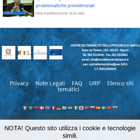
problematiche previdenziali
Data di pubblicazione: 30-11--0001
ORDINE DEI FARMACISTI DELLA PROVINCIA DI NAPOLI
Sede via Toledo, 156 - 80132 - Napoli
Tel. 081 5510648 - Fax. 081 5520961
email:
info@ordinefarmacistinapoli.it
pec: ordinefarmacistina@pec.fofi.it
C.F. 00813000635
Privacy
Note Legali
FAQ
URP
Elenco siti
tematici
NOTA! Questo sito utilizza i cookie e tecnologie
989852
simili.