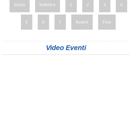
Inizio
Indietro
1
2
3
4
5
6
7
Avanti
Fine
Video Eventi