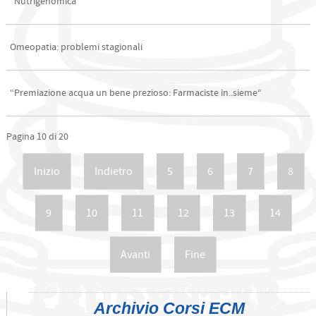
“Nutrigenomica”
Omeopatia: problemi stagionali
“Premiazione acqua un bene prezioso: Farmaciste in..sieme“
Pagina 10 di 20
Inizio
Indietro
5
6
7
8
9
10
11
12
13
14
Avanti
Fine
Archivio Corsi ECM