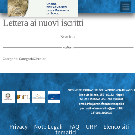
Lettera ai nuovi iscritti
Scarica
Categoria: CategoriaCircolari
ORDINE DEI FARMACISTI DELLA PROVINCIA DI NAPOLI
Sede via Toledo, 156 - 80132 - Napoli
Tel. 081 5510648 - Fax. 081 5520961
email:
info@ordinefarmacistinapoli.it
pec: ordinefarmacistina@pec.fofi.it
C.F. 00813000635
Privacy
Note Legali
FAQ
URP
Elenco siti
tematici