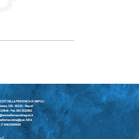
CISTI DELLA PROVINCIA DI NAPOLI
oledo, 156 - 80132 - Napoli
5510648 - Fax. 081 5520961
o@ordinefarmacistinapoli.it
nefarmacistina@pec.fofi.it
C.F. 00813000635
ci