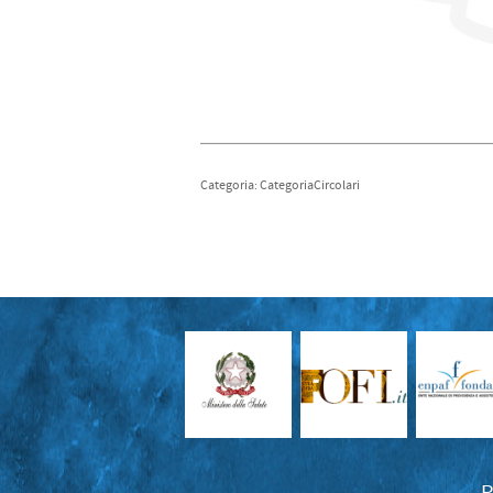
Categoria: CategoriaCircolari
P