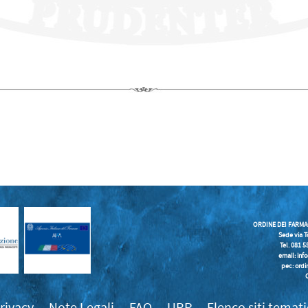
ORDINE DEI FARMA
Sede via T
Tel. 081 
email:
inf
pec: ordi
rivacy
Note Legali
FAQ
URP
Elenco siti temati