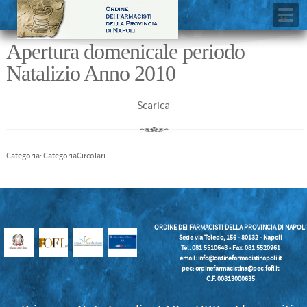
Apertura domenicale periodo
Natalizio Anno 2010
Scarica
Categoria: CategoriaCircolari
ORDINE DEI FARMACISTI DELLA PROVINCIA DI NAPOLI
Sede via Toledo, 156 - 80132 - Napoli
Tel. 081 5510648 - Fax. 081 5520961
email:
info@ordinefarmacistinapoli.it
pec: ordinefarmacistina@pec.fofi.it
C.F. 00813000635