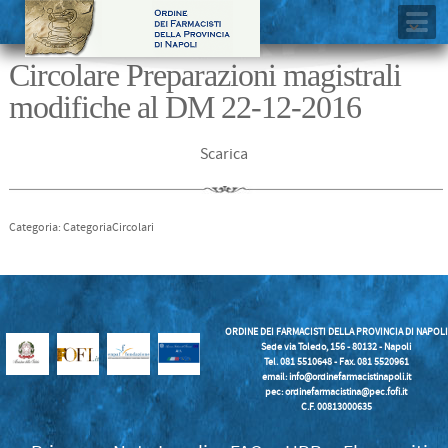
Circolare Preparazioni magistrali
modifiche al DM 22-12-2016
Scarica
Categoria: CategoriaCircolari
ORDINE DEI FARMACISTI DELLA PROVINCIA DI NAPOLI
Sede via Toledo, 156 - 80132 - Napoli
Tel. 081 5510648 - Fax. 081 5520961
email:
info@ordinefarmacistinapoli.it
pec: ordinefarmacistina@pec.fofi.it
C.F. 00813000635