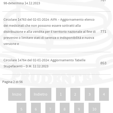
767
98-determina 14.12.2023
Circolare 14763 del 02-01-2024: AIFA – Aggiornamento elenco
dei medicinali che non possono essere sottratti alla
771
distribuzione e alla vendita per il territorio nazionale al fine di
prevenire o limitare stati di carenza o indisponibilità e nuova
versione e
Circolare 14764 del 02-01-2024: Aggiornamento Tabelle
853
Stupefacenti – D.M. 12.12.2023
Pagina 2 di 56
Inizio
Indietro
1
2
3
4
5
6
7
8
9
10