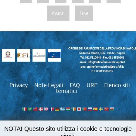
Avanti
Fine
ORDINE DEI FARMACISTI DELLA PROVINCIA DI NAPOLI
Sede via Toledo, 156 - 80132 - Napoli
Tel. 081 5510648 - Fax. 081 5520961
email:
info@ordinefarmacistinapoli.it
pec: ordinefarmacistina@pec.fofi.it
C.F. 00813000635
Privacy
Note Legali
FAQ
URP
Elenco siti
tematici
NOTA! Questo sito utilizza i cookie e tecnologie
989852