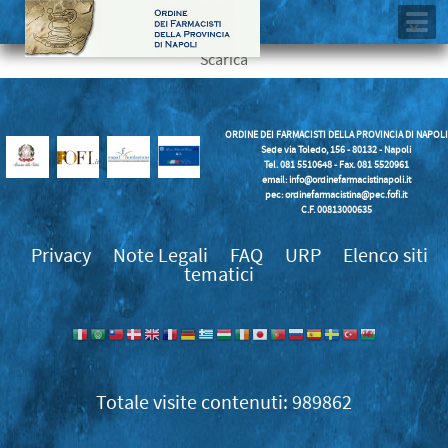
Scarica
ORDINE DEI FARMACISTI DELLA PROVINCIA DI NAPOLI
Sede via Toledo, 156 - 80132 - Napoli
Tel. 081 5510648 - Fax. 081 5520961
email:
info@ordinefarmacistinapoli.it
pec: ordinefarmacistina@pec.fofi.it
C.F. 00813000635
Privacy
Note Legali
FAQ
URP
Elenco siti
tematici
989862