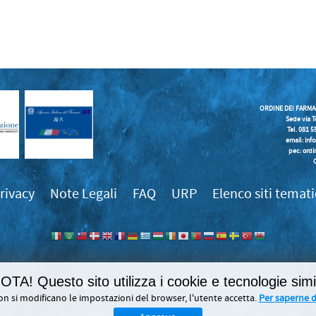
ORDINE DEI FARMA
Sede via T
Tel. 081 
email:
inf
pec: ordi
rivacy
Note Legali
FAQ
URP
Elenco siti temati
OTA! Questo sito utilizza i cookie e tecnologie simil
989868
on si modificano le impostazioni del browser, l'utente accetta.
Per saperne di