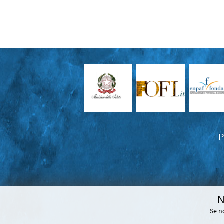
P
N
Se n