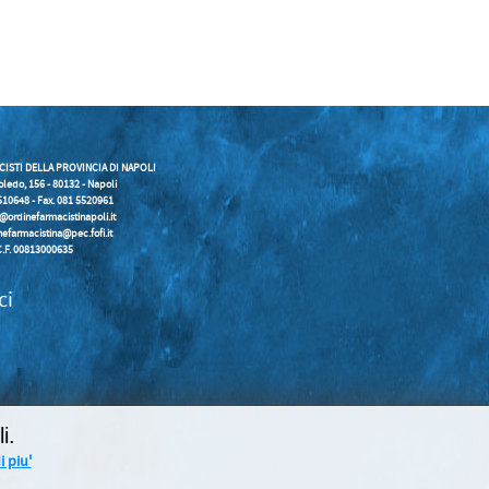
CISTI DELLA PROVINCIA DI NAPOLI
oledo, 156 - 80132 - Napoli
5510648 - Fax. 081 5520961
o@ordinefarmacistinapoli.it
nefarmacistina@pec.fofi.it
C.F. 00813000635
ci
i.
 piu'