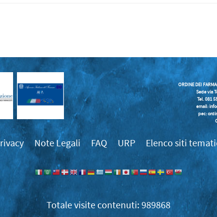
ORDINE DEI FARMA
Sede via T
Tel. 081 
email:
inf
pec: ordi
rivacy
Note Legali
FAQ
URP
Elenco siti temati
989868