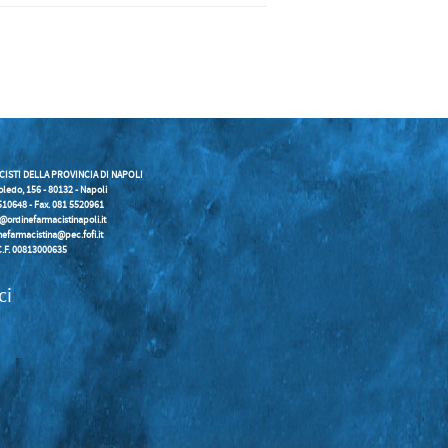
CISTI DELLA PROVINCIA DI NAPOLI
oledo, 156 - 80132 - Napoli
5510648 - Fax. 081 5520961
o@ordinefarmacistinapoli.it
nefarmacistina@pec.fofi.it
C.F. 00813000635
ci