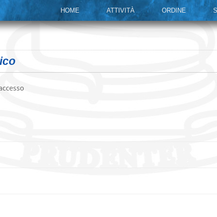
HOME
ATTIVITÀ
ORDINE
S
ico
 accesso