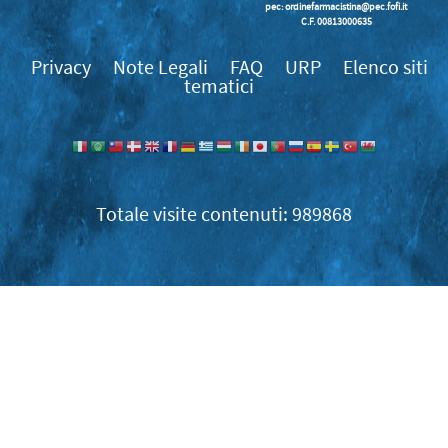
pec: ordinefarmacistina@pec.fofi.it
C.F. 00813000635
Privacy
Note Legali
FAQ
URP
Elenco siti
tematici
989868