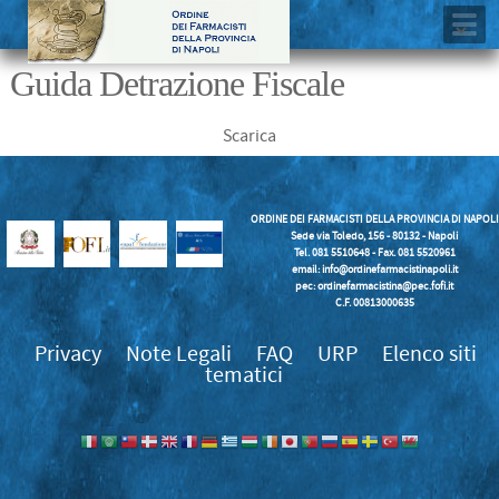
Guida Detrazione Fiscale
Scarica
ORDINE DEI FARMACISTI DELLA PROVINCIA DI NAPOLI
Sede via Toledo, 156 - 80132 - Napoli
Tel. 081 5510648 - Fax. 081 5520961
email:
info@ordinefarmacistinapoli.it
pec: ordinefarmacistina@pec.fofi.it
C.F. 00813000635
Privacy
Note Legali
FAQ
URP
Elenco siti
tematici