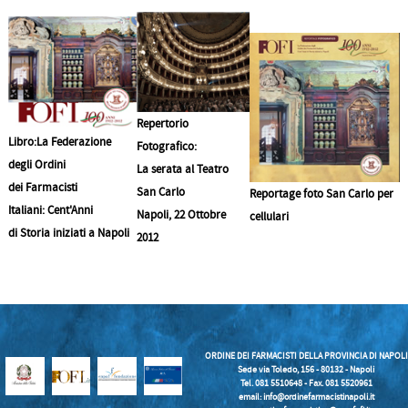
Repertorio
Libro:La Federazione
Fotografico:
degli Ordini
La serata al Teatro
dei Farmacisti
San Carlo
Reportage foto San Carlo per
Italiani: Cent'Anni
Napoli, 22 Ottobre
cellulari
di Storia iniziati a Napoli
2012
ORDINE DEI FARMACISTI DELLA PROVINCIA DI NAPOLI
Sede via Toledo, 156 - 80132 - Napoli
Tel. 081 5510648 - Fax. 081 5520961
email:
info@ordinefarmacistinapoli.it