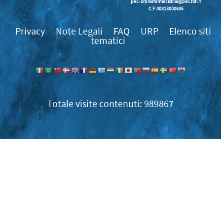
pec: ordinefarmacistina@pec.fofi.it
C.F. 00813000635
Privacy
Note Legali
FAQ
URP
Elenco siti
tematici
989867