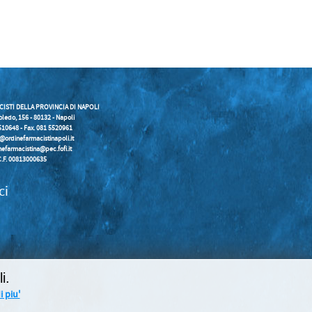
CISTI DELLA PROVINCIA DI NAPOLI
oledo, 156 - 80132 - Napoli
5510648 - Fax. 081 5520961
o@ordinefarmacistinapoli.it
nefarmacistina@pec.fofi.it
C.F. 00813000635
ci
i.
 piu'