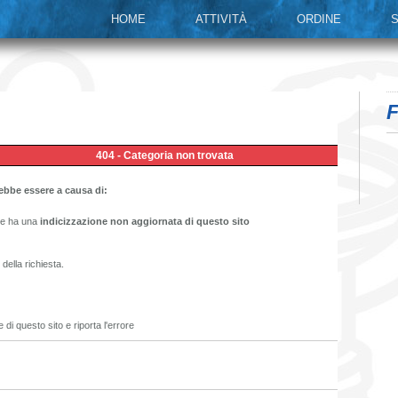
HOME
ATTIVITÀ
ORDINE
S
F