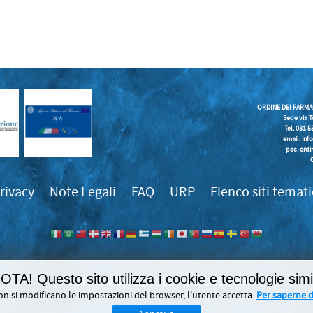
ORDINE DEI FARMA
Sede via T
Tel. 081 
email:
inf
pec: ordi
rivacy
Note Legali
FAQ
URP
Elenco siti temati
OTA! Questo sito utilizza i cookie e tecnologie simil
989868
on si modificano le impostazioni del browser, l'utente accetta.
Per saperne di