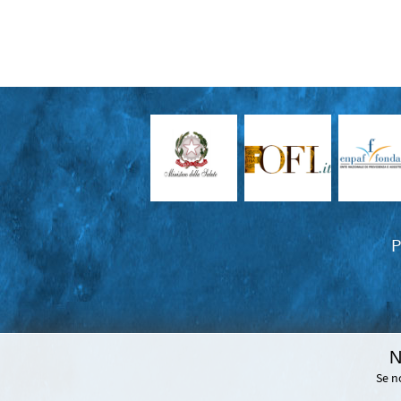
P
N
Se n