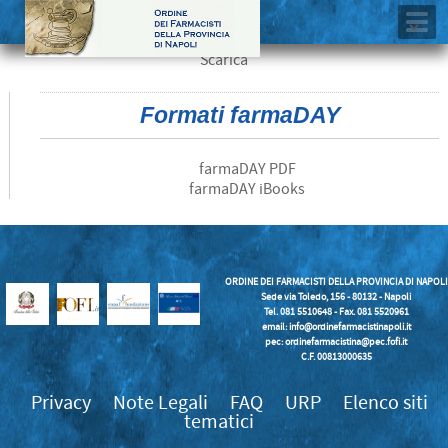
Scarica
Formati farmaDAY
farmaDAY PDF
farmaDAY iBooks
ORDINE DEI FARMACISTI DELLA PROVINCIA DI NAPOLI
Sede via Toledo, 156 - 80132 - Napoli
Tel. 081 5510648 - Fax. 081 5520961
email:
info@ordinefarmacistinapoli.it
pec: ordinefarmacistina@pec.fofi.it
C.F. 00813000635
Privacy
Note Legali
FAQ
URP
Elenco siti
tematici