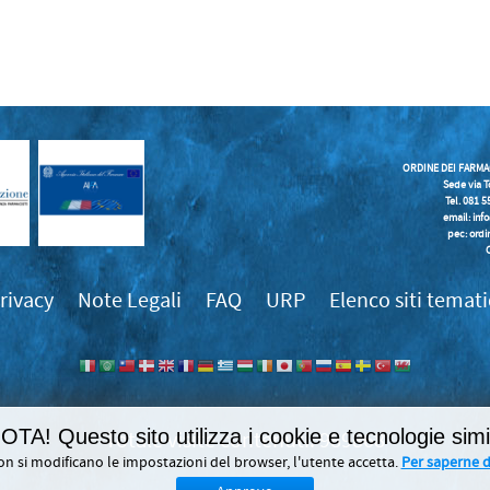
ORDINE DEI FARMA
Sede via T
Tel. 081 
email:
inf
pec: ordi
rivacy
Note Legali
FAQ
URP
Elenco siti temati
OTA! Questo sito utilizza i cookie e tecnologie simil
989868
on si modificano le impostazioni del browser, l'utente accetta.
Per saperne di