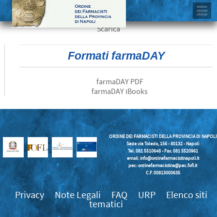
Scarica
Formati farmaDAY
farmaDAY PDF
farmaDAY iBooks
ORDINE DEI FARMACISTI DELLA PROVINCIA DI NAPOLI
Sede via Toledo, 156 - 80132 - Napoli
Tel. 081 5510648 - Fax. 081 5520961
email:
info@ordinefarmacistinapoli.it
pec: ordinefarmacistina@pec.fofi.it
C.F. 00813000635
Privacy
Note Legali
FAQ
URP
Elenco siti
tematici