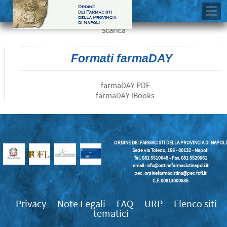
Scarica
Formati farmaDAY
farmaDAY PDF
farmaDAY iBooks
ORDINE DEI FARMACISTI DELLA PROVINCIA DI NAPOLI
Sede via Toledo, 156 - 80132 - Napoli
Tel. 081 5510648 - Fax. 081 5520961
email:
info@ordinefarmacistinapoli.it
pec: ordinefarmacistina@pec.fofi.it
C.F. 00813000635
Privacy
Note Legali
FAQ
URP
Elenco siti
tematici