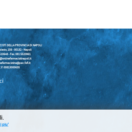
CISTI DELLA PROVINCIA DI NAPOLI
oledo, 156 - 80132 - Napoli
5510648 - Fax. 081 5520961
o@ordinefarmacistinapoli.it
nefarmacistina@pec.fofi.it
C.F. 00813000635
ci
i.
 piu'