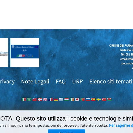
ORDINE DEI FARMA
Sede via T
Tel. 081 
email:
inf
pec: ordi
rivacy
Note Legali
FAQ
URP
Elenco siti temati
OTA! Questo sito utilizza i cookie e tecnologie simil
989856
on si modificano le impostazioni del browser, l'utente accetta.
Per saperne di