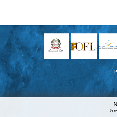
P
N
Se n