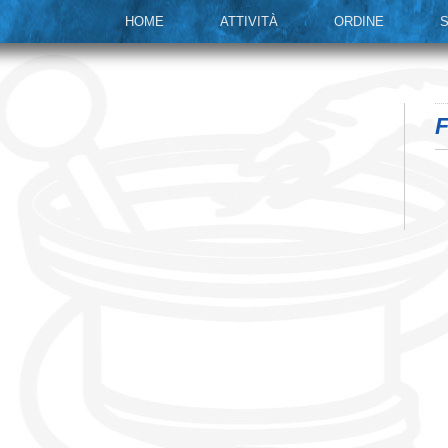
HOME
ATTIVITÀ
ORDINE
S
F