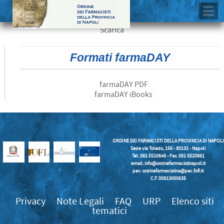
Scarica
Formati farmaDAY
farmaDAY PDF
farmaDAY iBooks
ORDINE DEI FARMACISTI DELLA PROVINCIA DI NAPOLI
Sede via Toledo, 156 - 80132 - Napoli
Tel. 081 5510648 - Fax. 081 5520961
email:
info@ordinefarmacistinapoli.it
pec: ordinefarmacistina@pec.fofi.it
C.F. 00813000635
Privacy
Note Legali
FAQ
URP
Elenco siti
tematici