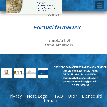
Scarica
Formati farmaDAY
farmaDAY PDF
farmaDAY iBooks
ORDINE DEI FARMACISTI DELLA PROVINCIA DI NAPOLI
Sede via Toledo, 156 - 80132 - Napoli
Tel. 081 5510648 - Fax. 081 5520961
email:
info@ordinefarmacistinapoli.it
pec: ordinefarmacistina@pec.fofi.it
C.F. 00813000635
Privacy
Note Legali
FAQ
URP
Elenco siti
tematici