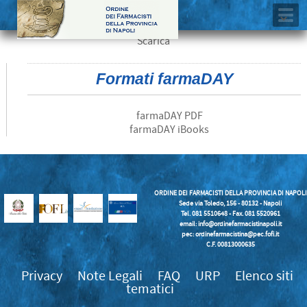
Scarica
Formati farmaDAY
farmaDAY PDF
farmaDAY iBooks
ORDINE DEI FARMACISTI DELLA PROVINCIA DI NAPOLI
Sede via Toledo, 156 - 80132 - Napoli
Tel. 081 5510648 - Fax. 081 5520961
email:
info@ordinefarmacistinapoli.it
pec: ordinefarmacistina@pec.fofi.it
C.F. 00813000635
Privacy
Note Legali
FAQ
URP
Elenco siti
tematici