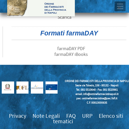
Scarica
Formati farmaDAY
farmaDAY PDF
farmaDAY iBooks
ORDINE DEI FARMACISTI DELLA PROVINCIA DI NAPOLI
Sede via Toledo, 156 - 80132 - Napoli
Tel. 081 5510648 - Fax. 081 5520961
email:
info@ordinefarmacistinapoli.it
pec: ordinefarmacistina@pec.fofi.it
C.F. 00813000635
Privacy
Note Legali
FAQ
URP
Elenco siti
tematici