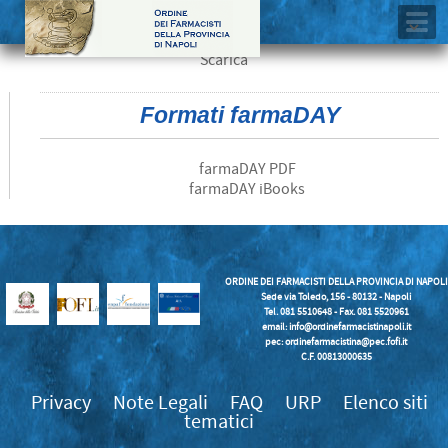
Scarica
Formati farmaDAY
farmaDAY PDF
farmaDAY iBooks
ORDINE DEI FARMACISTI DELLA PROVINCIA DI NAPOLI
Sede via Toledo, 156 - 80132 - Napoli
Tel. 081 5510648 - Fax. 081 5520961
email:
info@ordinefarmacistinapoli.it
pec: ordinefarmacistina@pec.fofi.it
C.F. 00813000635
Privacy
Note Legali
FAQ
URP
Elenco siti
tematici