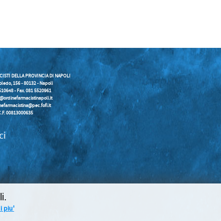
CISTI DELLA PROVINCIA DI NAPOLI
oledo, 156 - 80132 - Napoli
5510648 - Fax. 081 5520961
o@ordinefarmacistinapoli.it
nefarmacistina@pec.fofi.it
C.F. 00813000635
ci
i.
 piu'