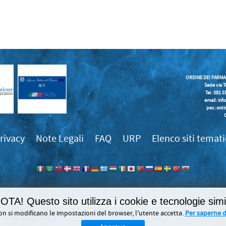
ORDINE DEI FARMA
Sede via T
Tel. 081 
email:
inf
pec: ordi
rivacy
Note Legali
FAQ
URP
Elenco siti temati
OTA! Questo sito utilizza i cookie e tecnologie simil
989839
on si modificano le impostazioni del browser, l'utente accetta.
Per saperne di