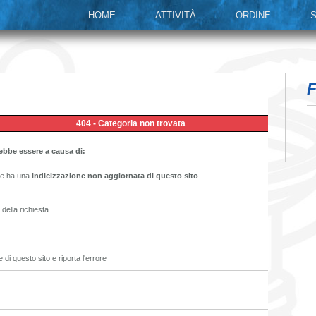
HOME
ATTIVITÀ
ORDINE
S
F