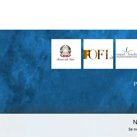
P
N
Se n