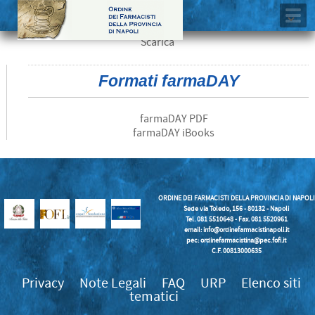
Scarica
Formati farmaDAY
farmaDAY PDF
farmaDAY iBooks
ORDINE DEI FARMACISTI DELLA PROVINCIA DI NAPOLI
Sede via Toledo, 156 - 80132 - Napoli
Tel. 081 5510648 - Fax. 081 5520961
email:
info@ordinefarmacistinapoli.it
pec: ordinefarmacistina@pec.fofi.it
C.F. 00813000635
Privacy
Note Legali
FAQ
URP
Elenco siti
tematici