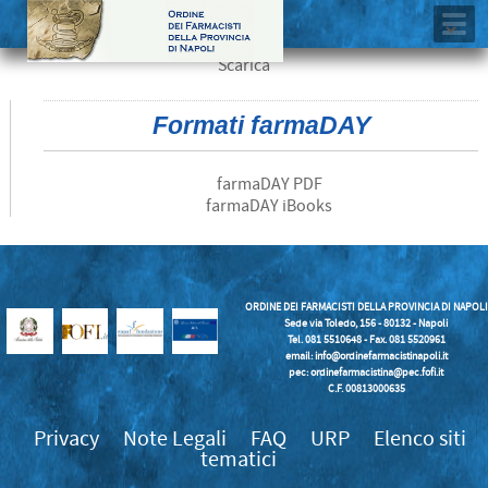
Scarica
Formati farmaDAY
farmaDAY PDF
farmaDAY iBooks
ORDINE DEI FARMACISTI DELLA PROVINCIA DI NAPOLI
Sede via Toledo, 156 - 80132 - Napoli
Tel. 081 5510648 - Fax. 081 5520961
email:
info@ordinefarmacistinapoli.it
pec: ordinefarmacistina@pec.fofi.it
C.F. 00813000635
Privacy
Note Legali
FAQ
URP
Elenco siti
tematici