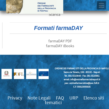
Scarica
Formati farmaDAY
farmaDAY PDF
farmaDAY iBooks
ORDINE DEI FARMACISTI DELLA PROVINCIA DI NAPOLI
Sede via Toledo, 156 - 80132 - Napoli
Tel. 081 5510648 - Fax. 081 5520961
email:
info@ordinefarmacistinapoli.it
pec: ordinefarmacistina@pec.fofi.it
C.F. 00813000635
Privacy
Note Legali
FAQ
URP
Elenco siti
tematici