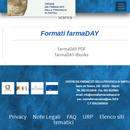
Scarica
Formati farmaDAY
farmaDAY PDF
farmaDAY iBooks
ORDINE DEI FARMACISTI DELLA PROVINCIA DI NAPOLI
Sede via Toledo, 156 - 80132 - Napoli
Tel. 081 5510648 - Fax. 081 5520961
email:
info@ordinefarmacistinapoli.it
pec: ordinefarmacistina@pec.fofi.it
C.F. 00813000635
Privacy
Note Legali
FAQ
URP
Elenco siti
tematici