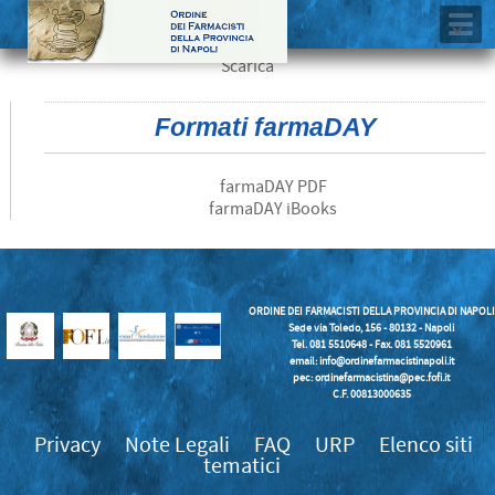
Scarica
Formati farmaDAY
farmaDAY PDF
farmaDAY iBooks
ORDINE DEI FARMACISTI DELLA PROVINCIA DI NAPOLI
Sede via Toledo, 156 - 80132 - Napoli
Tel. 081 5510648 - Fax. 081 5520961
email:
info@ordinefarmacistinapoli.it
pec: ordinefarmacistina@pec.fofi.it
C.F. 00813000635
Privacy
Note Legali
FAQ
URP
Elenco siti
tematici